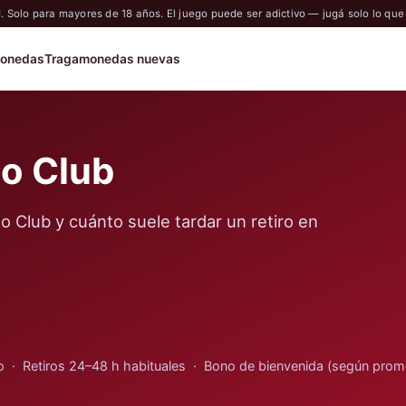
 Solo para mayores de 18 años. El juego puede ser adictivo — jugá solo lo que
onedas
Tragamonedas nuevas
no Club
 Club y cuánto suele tardar un retiro en
o · Retiros 24–48 h habituales · Bono de bienvenida (según prom