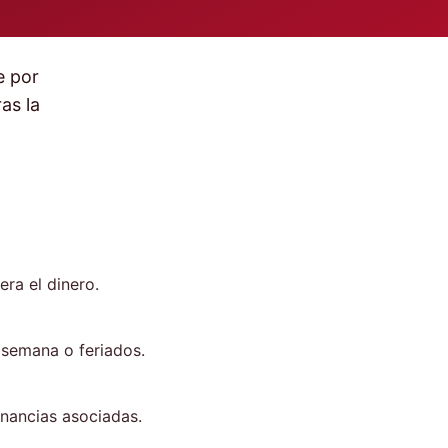
e por
as la
era el dinero.
 semana o feriados.
anancias asociadas.