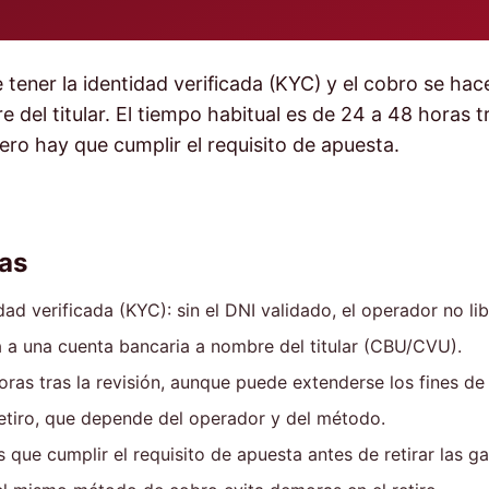
 tener la identidad verificada (KYC) y el cobro se hac
 del titular. El tiempo habitual es de 24 a 48 horas tr
mero hay que cumplir el requisito de apuesta.
ias
dad verificada (KYC): sin el DNI validado, el operador no lib
ia a una cuenta bancaria a nombre del titular (CBU/CVU).
oras tras la revisión, aunque puede extenderse los fines de
etiro, que depende del operador y del método.
s que cumplir el requisito de apuesta antes de retirar las g