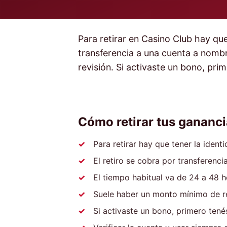
Para retirar en Casino Club hay que
transferencia a una cuenta a nombre
revisión. Si activaste un bono, pri
Cómo retirar tus gananc
Para retirar hay que tener la identi
El retiro se cobra por transferenc
El tiempo habitual va de 24 a 48 h
Suele haber un monto mínimo de r
Si activaste un bono, primero tené