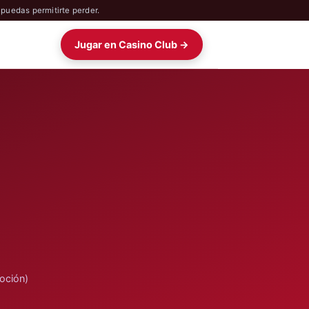
 puedas permitirte perder.
Jugar en Casino Club →
oción)