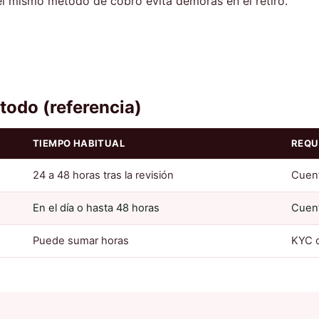
 el mismo método de cobro evita demoras en el retiro.
todo (referencia)
TIEMPO HABITUAL
REQU
24 a 48 horas tras la revisión
Cuent
En el día o hasta 48 horas
Cuent
Puede sumar horas
KYC 