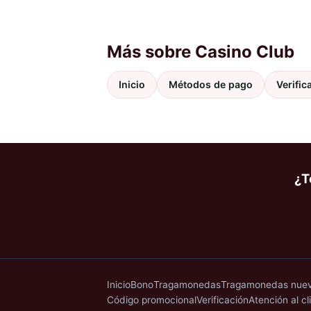
Más sobre Casino Club
Inicio
Métodos de pago
Verific
¿T
Inicio
Bono
Tragamonedas
Tragamonedas nue
Código promocional
Verificación
Atención al cl